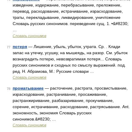
изведение, издержание, перебрасывание, преложение,
перевод, расходование, истрачивание, израсходование,
траты, перекладывание, ликвидирование, уничтожение
Словарь русских синонимов. переведение сущ. 1. •&#8230;
…
Словарь синонимов
потеря
— Лишение, убыль, убыток, утрата. Ср. . Клади
77
запас на утечку, усушку, на мышеядь, на разор. См. убыток
вознаградить потерю, невозвратимая потеря... Словарь
русских синонимов и сходных по смыслу выражений. под.
ред. Н. Абрамова, М.: Русские словари …
Словарь синонимов
проматывание
— расточение, растрата, просвистывание,
78
израсходование, растрачивание, просаживание,
растранжиривание, разбазаривание, прокучивание,
сорение, истрачивание, расходование, растрясывание. Ant.
экономность, экономия Словарь русских
синонимов.&#8230; …
Словарь синонимов