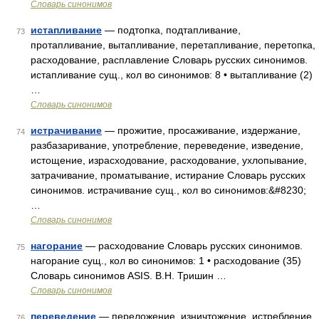
Словарь синонимов
истапливание
— подтопка, подтапливание,
73
протапливание, вытапливание, перетапливание, перетопка,
расходование, расплавление Словарь русских синонимов.
истапливание сущ., кол во синонимов: 8 • вытапливание (2)
…
Словарь синонимов
истрачивание
— прожитие, просаживание, издержание,
74
разбазаривание, употребление, переведение, изведение,
истощение, израсходование, расходование, ухлопывание,
затрачивание, проматывание, истирание Словарь русских
синонимов. истрачивание сущ., кол во синонимов:&#8230;
…
Словарь синонимов
нагорание
— расходование Словарь русских синонимов.
75
нагорание сущ., кол во синонимов: 1 • расходование (35)
Словарь синонимов ASIS. В.Н. Тришин …
Словарь синонимов
переведение
— переложение, изничтожение, истребление,
76