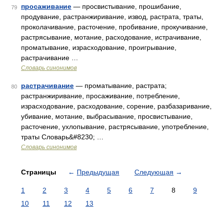
просаживание
— просвистывание, прошибание,
79
продувание, растранжиривание, извод, растрата, траты,
проколачивание, расточение, пробивание, прокучивание,
растрясывание, мотание, расходование, истрачивание,
проматывание, израсходование, проигрывание,
растрачивание …
Словарь синонимов
растрачивание
— проматывание, растрата;
80
растранжиривание, просаживание, потребление,
израсходование, расходование, сорение, разбазаривание,
убивание, мотание, выбрасывание, просвистывание,
расточение, ухлопывание, растрясывание, употребление,
траты Словарь&#8230; …
Словарь синонимов
Страницы
←
Предыдущая
Следующая
→
1
2
3
4
5
6
7
8
9
10
11
12
13